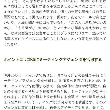
てしまう。そんな方が多くいらっしゃいます。馬鹿にされるか
も？意味がうまく通じず皆を不快にさせるかも？本当にそうでし
ょうか？いいえ。欧米の会議では、個々の発言や積極性は非常に
重要なものとして捉えられます。反対に、あとでメールで言えば
いいや、と終始聞き手に回っていると、「この人は意見がないの
かな」「やる気がないのかな」とマイナスな印象を与えかねませ
ん。欧米の会議では発言することはプラスになります。黙ってい
る事の方がマイナスになるかもしれない。という事をぜひ知って
ください。
ポイント２：準備にミーティングアジェンダを活用する
海外とのミーティングであれば、おそらく殆どの会社で事前にミ
ーティングアジェンダを作成し、参加者へ共有されると思いま
す。アジェンダを使用する事で、会議全体の流れや時間配分、自
分の準備するべき項目を把握できるため、ミーティングが効率化
されます。多忙な社員や上役が参加する会議で、かつ時差がある
ようなグローバルミーティングでは1分がとても貴重です。そのア
ジェンダに事前に目を通し、自分のアイディアや意見、疑問点、