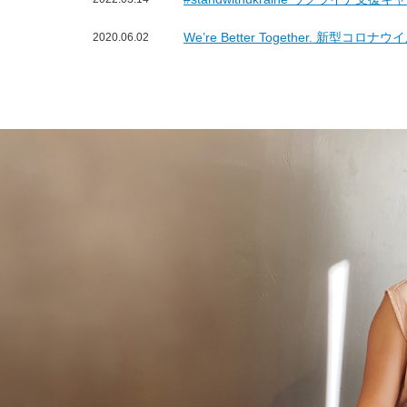
We’re Better Together. 新型コ
2020.06.02