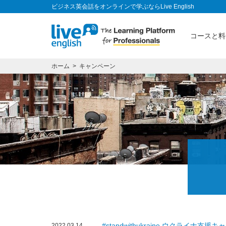
ビジネス英会話をオンラインで学ぶならLive English
コースと料
ホーム
キャンペーン
#standwithukraine ウクライナ支援
2022.03.14