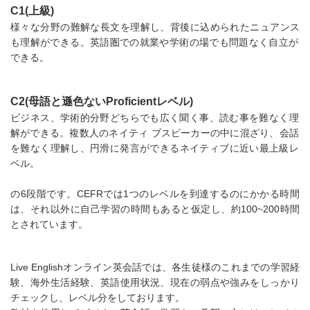
C1(上級)
様々な分野の難解な長文を理解し、背後に込められたニュアンス
も理解ができる。英語圏での就業や学術の場でも問題なく自立が
できる。
C2(母語と遜色ないProficientレベル)
ビジネス、学術的分野どちらでも広く聞く事、読む事を難なく理
解ができる。複数人のネイティ ブスピーカーの中に混ざり、会話
を難なく理解し、円滑に発言ができるネイティブに近い最上級レ
ベル。
の6段階です。CEFRでは1つのレベルを到達するのにかかる時間
は、それ以外に自己学習の時間もあると仮定し、約100~200時間
とされています。
Live Englishオンライン英会話では、各生徒様のこれまでの学習経
験、海外生活経験、英語使用状況、現在の弱点や強みをしっかり
チェックし、レベル分をしております。