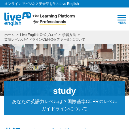
オンラインでビジネス英会話を学ぶLive English
ホーム
Live English公式ブログ
学習方法
英語レベルガイドラインCEFR(セファール)について
study
あなたの英語力レベルは？国際基準CEFRのレベル
ガイドラインについて